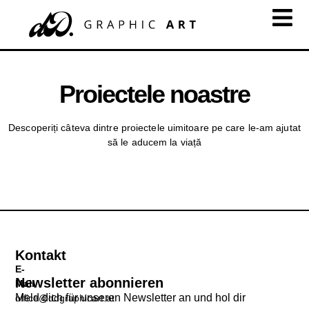
Proiectele noastre
Descoperiți câteva dintre proiectele uimitoare pe care le-am ajutat
să le aducem la viață
Kontakt
E-
Newsletter abonnieren
Mail
Meld dich für unseren Newsletter an und hol dir
office@ddgraphicart.at