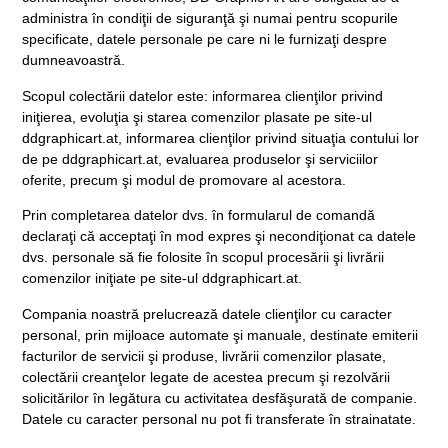
administra în condiţii de siguranţă şi numai pentru scopurile
specificate, datele personale pe care ni le furnizaţi despre
dumneavoastră.
Scopul colectării datelor este: informarea clienţilor privind
iniţierea, evoluţia şi starea comenzilor plasate pe site-ul
ddgraphicart.at, informarea clienţilor privind situaţia contului lor
de pe ddgraphicart.at, evaluarea produselor şi serviciilor
oferite, precum şi modul de promovare al acestora.
Prin completarea datelor dvs. în formularul de comandă
declaraţi că acceptaţi în mod expres şi necondiţionat ca datele
dvs. personale să fie folosite în scopul procesării şi livrării
comenzilor iniţiate pe site-ul ddgraphicart.at.
Compania noastră prelucrează datele clienţilor cu caracter
personal, prin mijloace automate şi manuale, destinate emiterii
facturilor de servicii şi produse, livrării comenzilor plasate,
colectării creanţelor legate de acestea precum şi rezolvării
solicitărilor în legătura cu activitatea desfăşurată de companie.
Datele cu caracter personal nu pot fi transferate în strainatate.