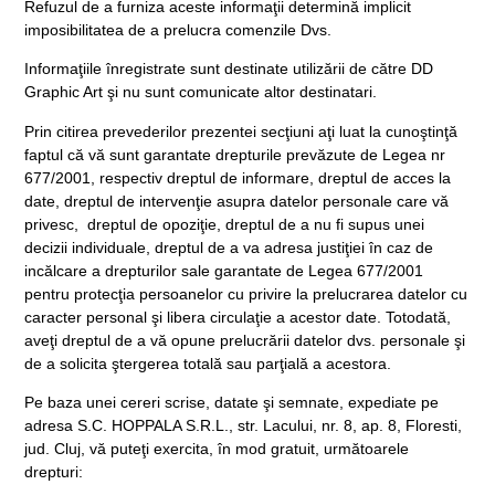
Refuzul de a furniza aceste informaţii determină implicit
imposibilitatea de a prelucra comenzile Dvs.
Informaţiile înregistrate sunt destinate utilizării de către DD
Graphic Art şi nu sunt comunicate altor destinatari.
Prin citirea prevederilor prezentei secţiuni aţi luat la cunoştinţă
faptul că vă sunt garantate drepturile prevăzute de Legea nr
677/2001, respectiv dreptul de informare, dreptul de acces la
date, dreptul de intervenţie asupra datelor personale care vă
privesc, dreptul de opoziţie, dreptul de a nu fi supus unei
decizii individuale, dreptul de a va adresa justiţiei în caz de
incălcare a drepturilor sale garantate de Legea 677/2001
pentru protecţia persoanelor cu privire la prelucrarea datelor cu
caracter personal şi libera circulaţie a acestor date. Totodată,
aveţi dreptul de a vă opune prelucrării datelor dvs. personale şi
de a solicita ştergerea totală sau parţială a acestora.
Pe baza unei cereri scrise, datate şi semnate, expediate pe
adresa S.C. HOPPALA S.R.L., str. Lacului, nr. 8, ap. 8, Floresti,
jud. Cluj, vă puteţi exercita, în mod gratuit, următoarele
drepturi: