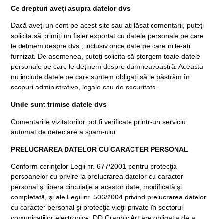
Ce drepturi aveți asupra datelor dvs
Dacă aveți un cont pe acest site sau ați lăsat comentarii, puteți
solicita să primiți un fișier exportat cu datele personale pe care
le deținem despre dvs., inclusiv orice date pe care ni le-ați
furnizat. De asemenea, puteți solicita să ștergem toate datele
personale pe care le deținem despre dumneavoastră. Aceasta
nu include datele pe care suntem obligați să le păstrăm în
scopuri administrative, legale sau de securitate.
Unde sunt trimise datele dvs
Comentariile vizitatorilor pot fi verificate printr-un serviciu
automat de detectare a spam-ului.
PRELUCRAREA DATELOR CU CARACTER PERSONAL
Conform cerinţelor Legii nr. 677/2001 pentru protecţia
persoanelor cu privire la prelucrarea datelor cu caracter
personal şi libera circulaţie a acestor date, modificată şi
completată, şi ale Legii nr. 506/2004 privind prelucrarea datelor
cu caracter personal şi protecţia vieţii private în sectorul
comunicaţiilor electronice, DD Graphic Art are obligatia de a