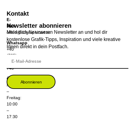
Kontakt
E-
Newsletter abonnieren
Mail
Meld dich für unseren Newsletter an und hol dir
office@ddgraphicart.at
kostenlose Grafik-Tipps, Inspiration und viele kreative
Whatsapp
Ideen direkt in dein Postfach.
+40
(765)
399
740
Öffnungszeiten
Abonnieren
Montag
–
Freitag:
10:00
–
17:30