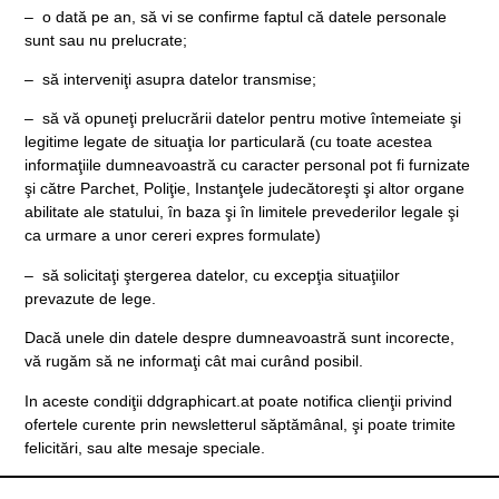
– o dată pe an, să vi se confirme faptul că datele personale
sunt sau nu prelucrate;
– să interveniţi asupra datelor transmise;
– să vă opuneţi prelucrării datelor pentru motive întemeiate şi
legitime legate de situaţia lor particulară (cu toate acestea
informaţiile dumneavoastră cu caracter personal pot fi furnizate
şi către Parchet, Poliţie, Instanţele judecătoreşti şi altor organe
abilitate ale statului, în baza şi în limitele prevederilor legale şi
ca urmare a unor cereri expres formulate)
– să solicitaţi ştergerea datelor, cu excepţia situaţiilor
prevazute de lege.
Dacă unele din datele despre dumneavoastră sunt incorecte,
vă rugăm să ne informaţi cât mai curând posibil.
In aceste condiţii ddgraphicart.at poate notifica clienţii privind
ofertele curente prin newsletterul săptămânal, şi poate trimite
felicitări, sau alte mesaje speciale.