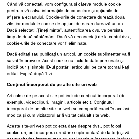
Când vă conectați, vom configura și câteva module cookie
pentru a vă salva informațiile de conectare și opțiunile de
afișare a ecranului. Cookie-urile de conectare durează două
zile, iar modulele cookie de opțiuni de ecran durează un an.
Dacă selectați „Țineți minte”, autentificarea dvs. va persista
timp de două săptămâni. Dacă vă deconectați de la contul dvs.,
cookie-urile de conectare vor fi eliminate.
Dacă editați sau publicați un articol, un cookie suplimentar va fi
salvat în browser. Acest cookie nu include date personale și
indică pur și simplu ID-ul postării articolului pe care tocmai l-ați
editat. Expiră după 1 zi.
Conținut încorporat de pe alte site-uri web
Articolele de pe acest site pot include conținut încorporat (de
exemplu, videoclipuri, imagini, articole etc.). Conținutul
încorporat de pe alte site-uri web se comportă exact în același
mod ca și cum vizitatorul ar fi vizitat celălalt site web.
Aceste site-uri web pot colecta date despre dvs., pot folosi
cookie-uri, pot încorpora urmărire suplimentară de la terți și vă