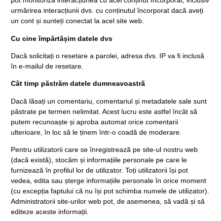
pot monitoriza interacțiunea cu acel conținut încorporat, inclusiv
urmărirea interacțiunii dvs. cu conținutul încorporat dacă aveți
un cont și sunteți conectat la acel site web.
Cu cine împărtășim datele dvs
Dacă solicitați o resetare a parolei, adresa dvs. IP va fi inclusă
în e-mailul de resetare.
Cât timp păstrăm datele dumneavoastră
Dacă lăsați un comentariu, comentariul și metadatele sale sunt
păstrate pe termen nelimitat. Acest lucru este astfel încât să
putem recunoaște și aproba automat orice comentarii
ulterioare, în loc să le ținem într-o coadă de moderare.
Pentru utilizatorii care se înregistrează pe site-ul nostru web
(dacă există), stocăm și informațiile personale pe care le
furnizează în profilul lor de utilizator. Toți utilizatorii își pot
vedea, edita sau șterge informațiile personale în orice moment
(cu excepția faptului că nu își pot schimba numele de utilizator).
Administratorii site-urilor web pot, de asemenea, să vadă și să
editeze aceste informații.