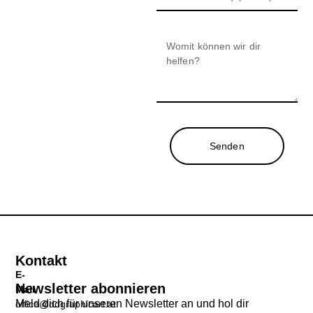
Senden
Kontakt
E-
Newsletter abonnieren
Mail
Meld dich für unseren Newsletter an und hol dir
office@ddgraphicart.at